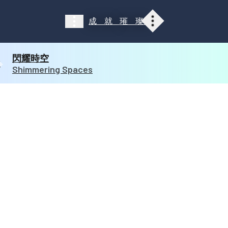
成就
璀璨
展覽介紹
展覽介紹
光點探索
雕琢舞台
閃耀時空
光輝廊道
閃耀時空
Shimmering Spaces
引航星光
探索任務
一同璀璨
大事紀