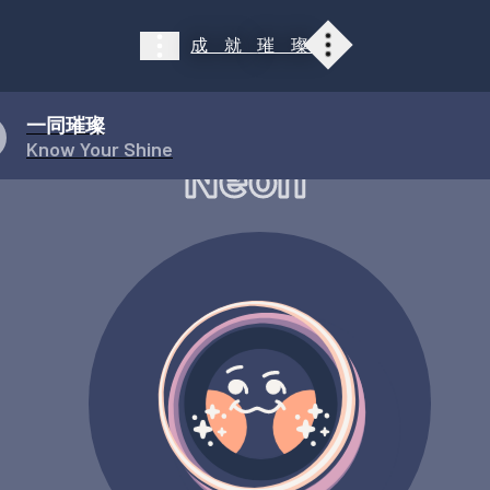
成就
璀璨
展覽介紹
展覽介紹
光點探索
雕琢舞台
一同璀璨
光輝廊道
閃耀時空
Know Your Shine
Neon
引航星光
探索任務
一同璀璨
大事紀