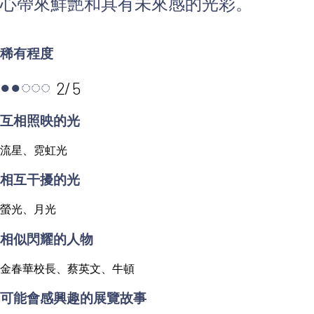
心帶來鮮艷和具有未來感的光彩。
稀有程度
2
/
5
●
●
◌
◌
◌
互相照映的光
流星、霓虹光
相互干擾的光
螢光、月光
相似閃耀的人物
金春華校長、蔡英文、牛頓
可能會感興趣的展覽故事