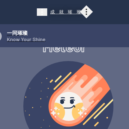
成就
璀璨
展覽介紹
展覽介紹
光點探索
雕琢舞台
一同璀璨
光輝廊道
閃耀時空
Know Your Shine
Meteor
引航星光
探索任務
一同璀璨
大事紀