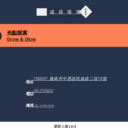
成就
璀璨
展覽介紹
展覽介紹
光點探索
雕琢舞台
光點探索
光輝廊道
閃耀時空
Grow & Glow
引航星光
探索任務
一同璀璨
大事紀
700007 臺南市中西區民族路二段78號
地址
06-2110600
電話
傳真
06-2255308
103
瀏覽人數