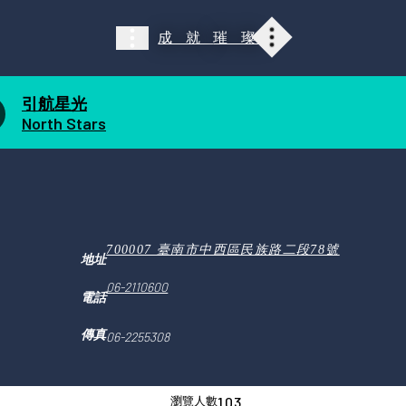
成就
璀璨
展覽介紹
展覽介紹
光點探索
雕琢舞台
引航星光
光輝廊道
閃耀時空
North Stars
引航星光
探索任務
一同璀璨
大事紀
700007 臺南市中西區民族路二段78號
地址
06-2110600
電話
傳真
06-2255308
103
瀏覽人數